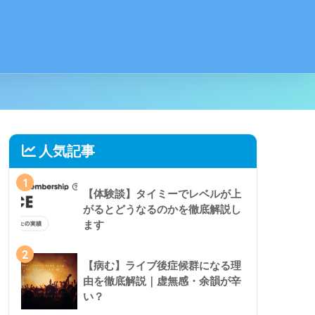
人気記事
1
【体験談】タイミーでレベルが上
がるとどうなるのかを徹底解説し
ます
2
【病む】ライブ後症候群になる理
由を徹底解説｜虚無感・余韻が辛
い？